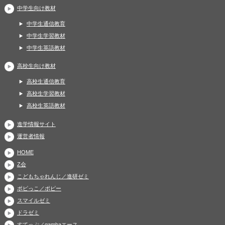
中学生向け教材
中学生通信教育
中学生学習教材
中学生英語教材
高校生向け教材
高校生通信教育
高校生学習教材
高校生英語教材
進学情報サイト
運営者情報
HOME
Z会
こどもちゃれんじ／進研ゼミ
ポピっこ／ポピー
スマイルゼミ
ドラゼミ
すてっぷ／gambaエース