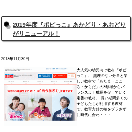
2019年度『ポピっこ』あかどり・あおどり
がリニューアル！
2018年11月30日
大人気の幼児向け教材『ポピ
っこ』。 無理のない分量と楽
しい教材で「あたま・ここ
ろ・からだ」の3領域からバ
ランスよく成長を促していく
定番の教材。 長い期間多くの
子どもたちが利用する教材
で、教育方針の軸をブラさず
に時代に合わ・・・