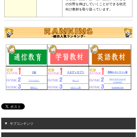
の分野を伸ばしていくことができる幼児
向け教材を取り扱っています。
Z会
スタディサプリ
英検Jr.オンライン版
スピードラーニング
スマイルゼミ
dキッズ
・ジュニア
進研ゼミ
e点ネット塾
Worldwide Kids
サブコンテンツ