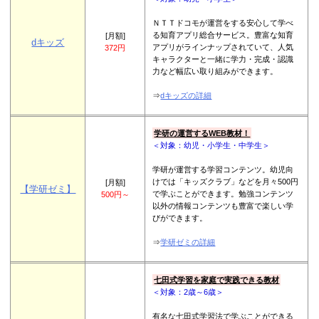
ＮＴＴドコモが運営をする安心して学べ
る知育アプリ総合サービス。豊富な知育
[月額]
dキッズ
アプリがラインナップされていて、人気
372円
キャラクターと一緒に学力・完成・認識
力など幅広い取り組みができます。
⇒
dキッズの詳細
学研の運営するWEB教材！
＜対象：幼児・小学生・中学生＞
学研が運営する学習コンテンツ。幼児向
けでは「キッズクラブ」などを月々500円
[月額]
【学研ゼミ】
で学ぶことができます。勉強コンテンツ
500円～
以外の情報コンテンツも豊富で楽しい学
びができます。
⇒
学研ゼミの詳細
七田式学習を家庭で実践できる教材
＜対象：2歳～6歳＞
有名な七田式学習法で学ぶことができる