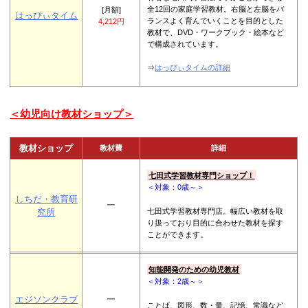
全12回の家庭学習教材。右脳と左脳をバ
[月額]
はっぴぃタイム
ランスよく育んでいくことを目的とした
4,212円
教材で、DVD・ワークブック・絵本など
で構成されています。
⇒
はっぴぃタイムの詳細
＜幼児向け教材ショップ＞
教材ショップ
教材費
詳細
七田式学習教材専門ショップ！
＜対象：0歳～＞
しちだ・教育研
━
七田式学習教材専門店。幅広い教材を取
究所
り扱っており目的に合わせた教材を探す
ことができます。
知能開発のための幼児教材
＜対象：2歳～＞
エジソンクラブ
━
ことば、図形、数・量、記憶、常識など