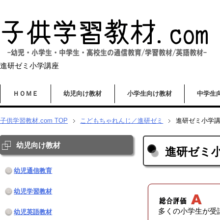
進研ゼミ小学講座
ＨＯＭＥ
幼児向け教材
小学生向け教材
中学生
子供学習教材.com
TOP
こどもちゃれんじ／進研ゼミ
進研ゼミ小学
幼児向け教材
進研ゼミ
幼児通信教育
幼児学習教材
多くの小学生が受
幼児英語教材