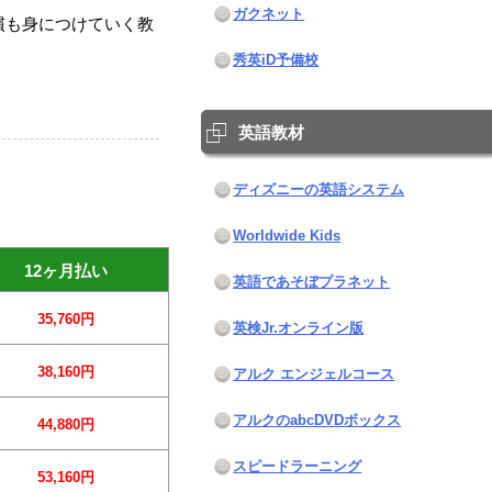
ガクネット
慣も身につけていく教
秀英iD予備校
英語教材
ディズニーの英語システム
Worldwide Kids
12ヶ月払い
英語であそぼプラネット
35,760円
英検Jr.オンライン版
38,160円
アルク エンジェルコース
アルクのabcDVDボックス
44,880円
スピードラーニング
53,160円