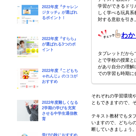
学習ができるドリ
2022年度『チャレン
ジタッチ』が選ばれ
しく学べる玩具系
るポイント！
対する意欲を引き
わか
2022年度『すらら』
が選ばれる3つのポ
イント
タブレットだから
とで学校の授業と
があり自分の理解
2022年度『こどもち
での学習も時期に
ゃれんじ』のココが
おすすめ
それぞれの学習環境
ともできますので、
2022年度難しくなる
2学期の学びを充実
させる中学生通信教
テキスト教材でもタ
育
いますので、どちら
断していきましょう
学びの秋におすすめ