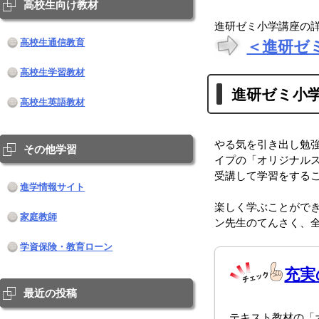
高校生向け教材
進研ゼミ小学講座の
＜進研ゼ
高校生通信教育
高校生学習教材
進研ゼミ小
高校生英語教材
やる気を引き出し勉
その他学習
イプの「オリジナル
受講して学習をする
進学情報サイト
楽しく学ぶことがで
家庭教師
ン先生のてんさく、
学資保険・教育ローン
充実
最近の投稿
テキスト教材の「