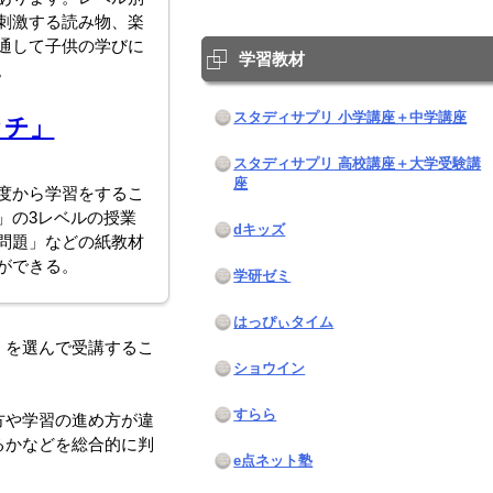
刺激する読み物、楽
通して子供の学びに
学習教材
。
スタディサプリ 小学講座＋中学講座
ッチ」
スタディサプリ 高校講座＋大学受験講
座
度から学習をするこ
」の3レベルの授業
dキッズ
問題」などの紙教材
ができる。
学研ゼミ
はっぴぃタイム
」を選んで受講するこ
ショウイン
すらら
方や学習の進め方が違
るかなどを総合的に判
e点ネット塾