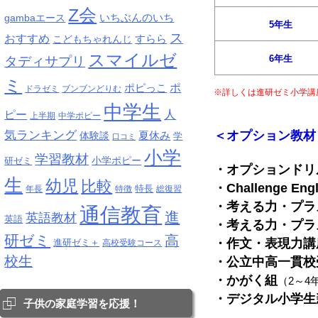
Z会
いちぶんのいち
gambaエース
5年生
ス
おすすめ
すらら
こどもちゃれんじ
スマイルゼ
6年生
タディサプリ
ミ
ポピっこ
ポ
ドラゼミ
ブンブンどりむ
※詳しくは進研ゼミ小学講
中学生
人
ピー
上半期
中学ポピー
気ランキング
＜オプション教材
夏休み
体験談
学
口コミ
小学
学習教材
研ゼミ
小学ポピー
・オプションドリ
生
幼児
比較
・Challenge Engl
特長
年長
特徴
総復習
・考える力・プラ
通信教育
進
英語教材
英語
・考える力・プラ
研ゼミ
高
・作文・表現力講
進研ゼミ＋
高校受験コース
校生
・公立中高一貫校
・かがく組
（2～4
・デジタル小学生
子供の家庭学習を応援！