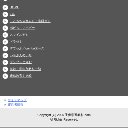
HOME
Z会
こどもちゃれんじ／進研ゼミ
ポピっこ／ポピー
スマイルゼミ
ドラゼミ
すてっぷ／gambaエース
いちぶんのいち
ブンブンどりむ
年齢・学年別教材一覧
通信教育を比較
サイトマップ
運営者情報
Copyright (C) 2026 子供学習教材.com
All Rights Reserved.