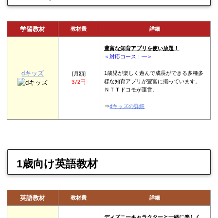
学習教材
教材費
詳細
豊富な知育アプリを使い放題！
＜対応コース：━＞
dキッズ
1歳児が楽しく遊んで成長ができる多種多
[月額]
様な知育アプリが豊富に揃っています。
372円
ＮＴＴドコモが運営。
⇒
dキッズの詳細
1歳向け英語教材
英語教材
教材費
詳細
ディズニーキャラクターと一緒に楽しく