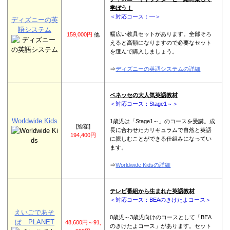
学ぼう！
＜対応コース：━＞
ディズニーの英
語システム
幅広い教具セットがあります。全部そろ
159,000円
他
えると高額になりますので必要なセット
を選んで購入しましょう。
⇒
ディズニーの英語システムの詳細
ベネッセの大人気英語教材
＜対応コース：Stage1～＞
Worldwide Kids
1歳児は「Stage1～」のコースを受講。成
[総額]
長に合わせたカリキュラムで自然と英語
194,400円
に親しむことができる仕組みになってい
ます。
⇒
Worldwide Kidsの詳細
テレビ番組から生まれた英語教材
＜対応コース：BEAのきけたよコース＞
えいごであそ
0歳児～3歳児向けのコースとして「BEA
ぼ PLANET
48,600円～91,
のきけたよコース」があります。セット