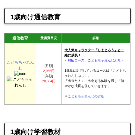
1歳向け通信教育
通信教育
受講費目安
詳細
大人気キャラクター「しまじろう」と一
緒に成長！
＜対応コース：こどもちゃれんじぷち＞
こどもちゃれん
[月額]
じ
1歳児に対応しているコースは「こどもち
2,036円
ゃれんじぷち」。
[年額]
「出来た！」に出会える体験を通して健
20,364円
やかな成長を促していきます。
⇒
こどもちゃれんじの詳細
1歳向け学習教材