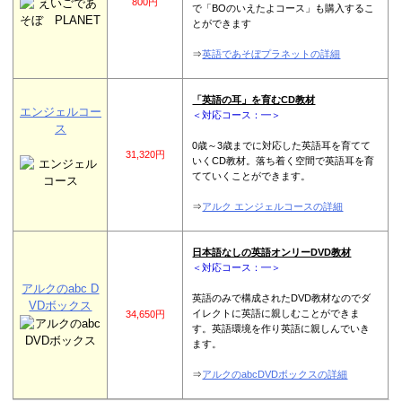
800円
で「BOのいえたよコース」も購入するこ
とができます
⇒
英語であそぼプラネットの詳細
「英語の耳」を育むCD教材
エンジェルコー
＜対応コース：━＞
ス
0歳～3歳までに対応した英語耳を育てて
31,320円
いくCD教材。落ち着く空間で英語耳を育
てていくことができます。
⇒
アルク エンジェルコースの詳細
日本語なしの英語オンリーDVD教材
＜対応コース：━＞
アルクのabc D
英語のみで構成されたDVD教材なのでダ
VDボックス
イレクトに英語に親しむことができま
34,650円
す。英語環境を作り英語に親しんでいき
ます。
⇒
アルクのabcDVDボックスの詳細