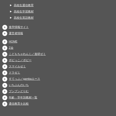
高校生通信教育
高校生学習教材
高校生英語教材
進学情報サイト
運営者情報
HOME
Z会
こどもちゃれんじ／進研ゼミ
ポピっこ／ポピー
スマイルゼミ
ドラゼミ
すてっぷ／gambaエース
いちぶんのいち
ブンブンどりむ
年齢・学年別教材一覧
通信教育を比較