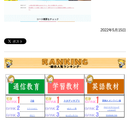
2022年5月15日
Z会
スタディサプリ
英検Jr.オンライン版
スピードラーニング
スマイルゼミ
e点ネット塾
・ジュニア
ポピー
はっぴぃタイム
Worldwide Kids