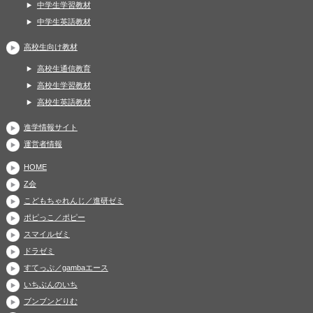
中学生学習教材
中学生英語教材
高校生向け教材
高校生通信教育
高校生学習教材
高校生英語教材
進学情報サイト
運営者情報
HOME
Z会
こどもちゃれんじ／進研ゼミ
ポピっこ／ポピー
スマイルゼミ
ドラゼミ
すてっぷ／gambaエース
いちぶんのいち
ブンブンどりむ