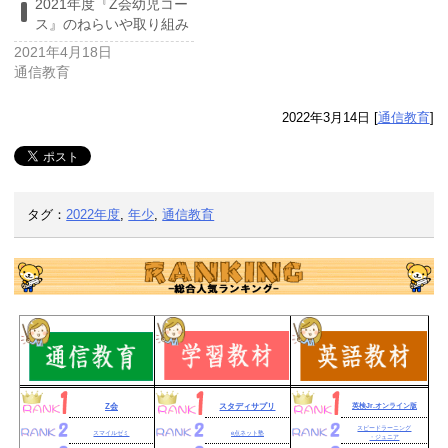
2021年度『Z会幼児コー
ス』のねらいや取り組み
2021年4月18日
通信教育
2022年3月14日
[
通信教育
]
タグ：
2022年度
,
年少
,
通信教育
Z会
スタディサプリ
英検Jr.オンライン版
スピードラーニング
スマイルゼミ
e点ネット塾
・ジュニア