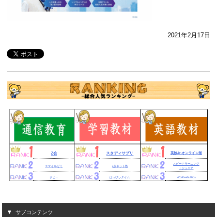
2021年2月17日
Z会
スタディサプリ
英検Jr.オンライン版
スピードラーニング
スマイルゼミ
e点ネット塾
・ジュニア
ポピー
はっぴぃタイム
Worldwide Kids
サブコンテンツ