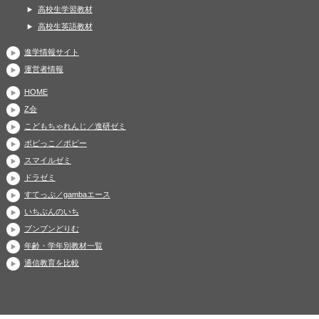
高校生学習教材
高校生英語教材
進学情報サイト
運営者情報
HOME
Z会
こどもちゃれんじ／進研ゼミ
ポピっこ／ポピー
スマイルゼミ
ドラゼミ
すてっぷ／gambaエース
いちぶんのいち
ブンブンどりむ
年齢・学年別教材一覧
通信教育を比較