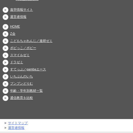
進学情報サイト
運営者情報
HOME
Z会
こどもちゃれんじ／進研ゼミ
ポピっこ／ポピー
スマイルゼミ
ドラゼミ
すてっぷ／gambaエース
いちぶんのいち
ブンブンどりむ
年齢・学年別教材一覧
通信教育を比較
サイトマップ
運営者情報