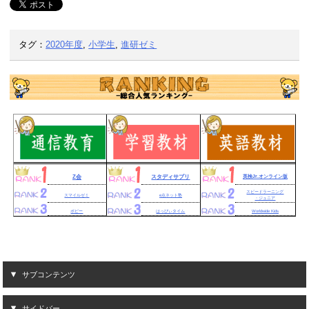
タグ：
2020年度
,
小学生
,
進研ゼミ
Z会
スタディサプリ
英検Jr.オンライン版
スピードラーニング
スマイルゼミ
e点ネット塾
・ジュニア
ポピー
はっぴぃタイム
Worldwide Kids
サブコンテンツ
サイドバー