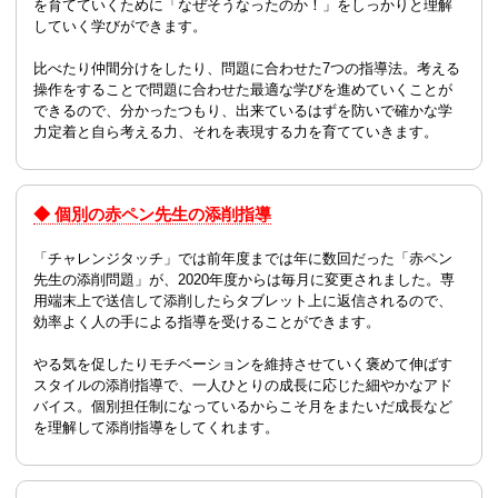
を育てていくために「なぜそうなったのか！」をしっかりと理解
していく学びができます。
比べたり仲間分けをしたり、問題に合わせた7つの指導法。考える
操作をすることで問題に合わせた最適な学びを進めていくことが
できるので、分かったつもり、出来ているはずを防いで確かな学
力定着と自ら考える力、それを表現する力を育てていきます。
◆ 個別の赤ペン先生の添削指導
「チャレンジタッチ」では前年度までは年に数回だった「赤ペン
先生の添削問題」が、2020年度からは毎月に変更されました。専
用端末上で送信して添削したらタブレット上に返信されるので、
効率よく人の手による指導を受けることができます。
やる気を促したりモチベーションを維持させていく褒めて伸ばす
スタイルの添削指導で、一人ひとりの成長に応じた細やかなアド
バイス。個別担任制になっているからこそ月をまたいだ成長など
を理解して添削指導をしてくれます。