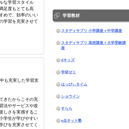
ルな学習スタイル
満足度もとても高
すめで、効率のいい
学習教材
の学習を充実させて
スタディサプリ 小学講座＋中学講座
スタディサプリ 高校講座＋大学受験講
座
dキッズ
学研ゼミ
間中も充実した学習支
はっぴぃタイム
ショウイン
てきたからこその充
習法やサービスや改
すらら
楽しさを実感するこ
小学生が学びやすい
e点ネット塾
学びを充実させてく