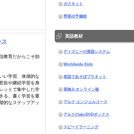
ガクネット
秀英iD予備校
英語教材
ース
ディズニーの英語システム
信教育だからこそ効
Worldwide Kids
いい学習、体感的な
英語であそぼプラネット
意欲や継続学習を身
レットで集中した学
英検Jr.オンライン版
きる。書く学習を重
アルク エンジェルコース
階的なステップアッ
アルクのabcDVDボックス
スピードラーニング