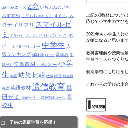
Z会
いちぶんのいち
gambaエース
ス
上記の3教材について
おすすめ
すらら
こどもちゃれんじ
応じて小学生の学び
スマイルゼ
タディサプリ
ミ
2021年も小学生向
ポピっこ
ポ
ドラゼミ
ブンブンどりむ
が軸になると思いま
中学生
人
ピー
上半期
中学ポピー
教科書理解や授業理
気ランキング
夏休み
体験談
学
口コミ
学習ペースをつくり
小学
学習教材
研ゼミ
小学ポピー
個別学習にも対応を
生
幼児
比較
特長
年長
特徴
総復習
通信教育
これからの学びの土
進
英語教材
英語
研ゼミ
高
進研ゼミ＋
高校受験コース
校生
関連記事
子供の家庭学習を応援！