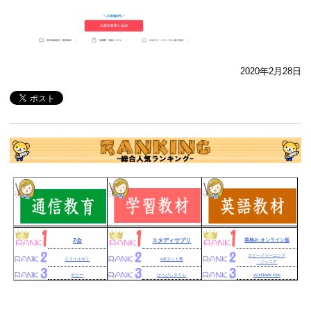
2020年2月28日
Z会
スタディサプリ
英検Jr.オンライン版
スピードラーニング
スマイルゼミ
e点ネット塾
・ジュニア
ポピー
はっぴぃタイム
Worldwide Kids