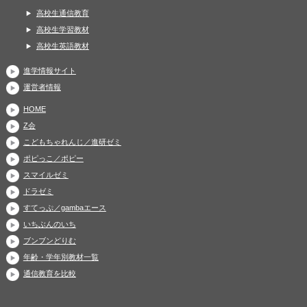
高校生通信教育
高校生学習教材
高校生英語教材
進学情報サイト
運営者情報
HOME
Z会
こどもちゃれんじ／進研ゼミ
ポピっこ／ポピー
スマイルゼミ
ドラゼミ
すてっぷ／gambaエース
いちぶんのいち
ブンブンどりむ
年齢・学年別教材一覧
通信教育を比較