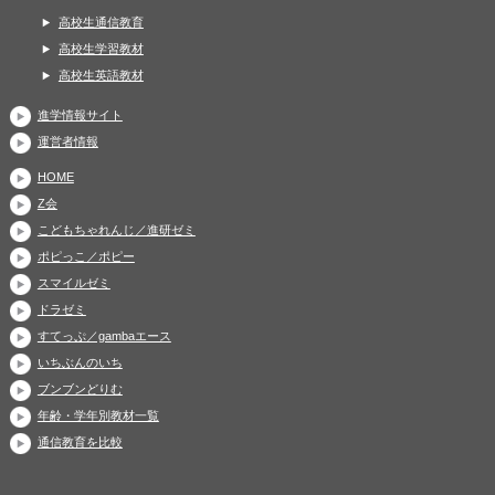
高校生通信教育
高校生学習教材
高校生英語教材
進学情報サイト
運営者情報
HOME
Z会
こどもちゃれんじ／進研ゼミ
ポピっこ／ポピー
スマイルゼミ
ドラゼミ
すてっぷ／gambaエース
いちぶんのいち
ブンブンどりむ
年齢・学年別教材一覧
通信教育を比較