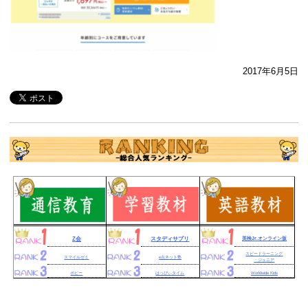
2017年6月5日
Z会
スタディサプリ
英検Jr.オンライン版
スピードラーニング
スマイルゼミ
e点ネット塾
・ジュニア
ポピー
はっぴぃタイム
Worldwide Kids