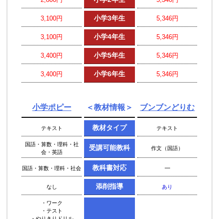
小学3年生
3,100円
5,346円
小学4年生
3,100円
5,346円
小学5年生
3,400円
5,346円
小学6年生
3,400円
5,346円
小学ポピー
＜教材情報＞
ブンブンどりむ
教材タイプ
テキスト
テキスト
国語・算数・理科・社
受講可能教科
作文（国語）
会・英語
教科書対応
国語・算数・理科・社会
━
添削指導
なし
あり
・ワーク
・テスト
・やりきりドリル