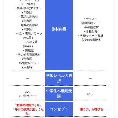
（1・2年生）
・学期(学年)末テスト
（年数回）
・英語の副教材
・テキスト
（年数回）
・提出課題シート
・算数の副教材
・各種副教材
教材内容
（年数回）
・各種付録
・作文・表現力ワーク
・各種サポート教材
（年1回）
・入会時特別教材
・こころの文庫
（年4回）
・情報誌
・その他各種副教材
（年数回）
・特別教材セット
（入会時）
学習レベルの選
━
━
択
中学生へ継続受
あり
なし
（中学ポピー）
講
「勉強の習慣づくり」
コンセプト
「毎日の授業が楽しくな
「書く力」が伸びる
る」