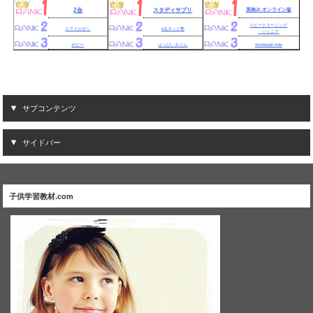
Z会
スタディサプリ
英検Jr.オンライン版
スピードラーニング
スマイルゼミ
e点ネット塾
・ジュニア
ポピー
はっぴぃタイム
Worldwide Kids
サブコンテンツ
サイドバー
子供学習教材.com