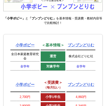
「小学ポピー」
と
「ブンブンどりむ」
を基本情報・受講費・教材内容等
で比較検討！
小学ポピー
＜基本情報＞
ブンブンどりむ
全日本家庭教育研究
運営
株式会社どりむ社
会
対象学年
全学年
全学年
＜受講費＞
小学ポピー
ブンブンどりむ
（毎月払い）
小学1年生
2,700円
4,860円
小学2年生
2,800円
5,346円