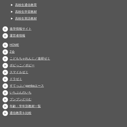
高校生通信教育
高校生学習教材
高校生英語教材
進学情報サイト
運営者情報
HOME
Z会
こどもちゃれんじ／進研ゼミ
ポピっこ／ポピー
スマイルゼミ
ドラゼミ
すてっぷ／gambaエース
いちぶんのいち
ブンブンどりむ
年齢・学年別教材一覧
通信教育を比較