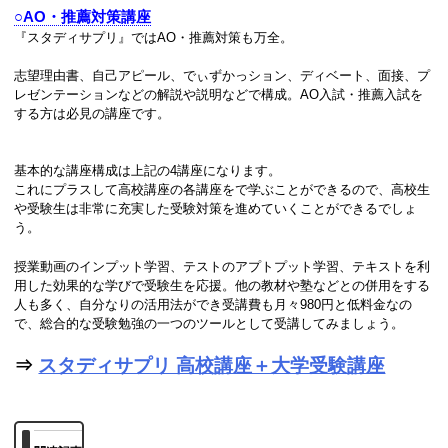
○AO・推薦対策講座
『スタディサプリ』ではAO・推薦対策も万全。
志望理由書、自己アピール、でぃずかっション、ディベート、面接、プ
レゼンテーションなどの解説や説明などで構成。AO入試・推薦入試を
する方は必見の講座です。
基本的な講座構成は上記の4講座になります。
これにプラスして高校講座の各講座をで学ぶことができるので、高校生
や受験生は非常に充実した受験対策を進めていくことができるでしょ
う。
授業動画のインプット学習、テストのアプトプット学習、テキストを利
用した効果的な学びで受験生を応援。他の教材や塾などとの併用をする
人も多く、自分なりの活用法ができ受講費も月々980円と低料金なの
で、総合的な受験勉強の一つのツールとして受講してみましょう。
⇒
スタディサプリ 高校講座＋大学受験講座