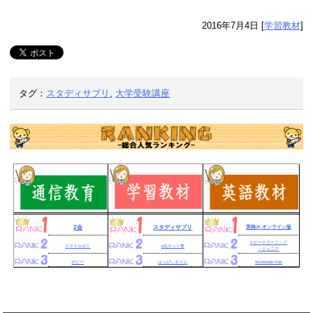
2016年7月4日
[
学習教材
]
タグ：
スタディサプリ
,
大学受験講座
Z会
スタディサプリ
英検Jr.オンライン版
スピードラーニング
スマイルゼミ
e点ネット塾
・ジュニア
ポピー
はっぴぃタイム
Worldwide Kids