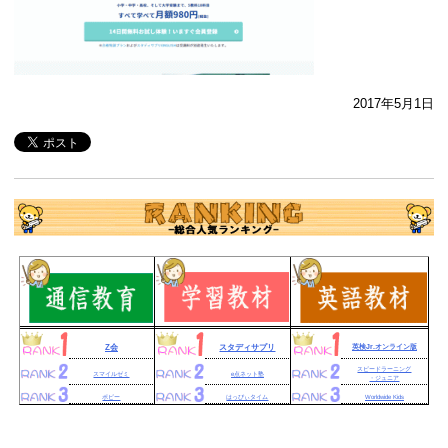
2017年5月1日
Z会
スタディサプリ
英検Jr.オンライン版
スピードラーニング
スマイルゼミ
e点ネット塾
・ジュニア
ポピー
はっぴぃタイム
Worldwide Kids