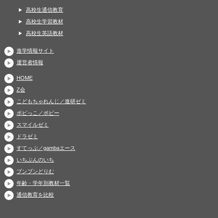
高校生通信教育
高校生学習教材
高校生英語教材
進学情報サイト
運営者情報
HOME
Z会
こどもちゃれんじ／進研ゼミ
ポピっこ／ポピー
スマイルゼミ
ドラゼミ
すてっぷ／gambaエース
いちぶんのいち
ブンブンどりむ
年齢・学年別教材一覧
通信教育を比較